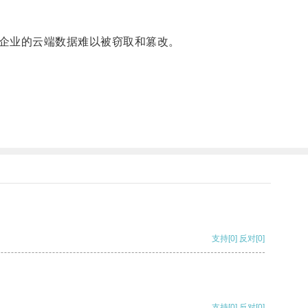
企业的云端数据难以被窃取和篡改。
支持
[0]
反对
[0]
支持
[0]
反对
[0]