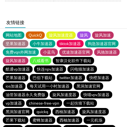
友情链接
网站地图
QuickQ
旋风加速度器
旋风
旋风加速
坚果加速器
小牛加速器
tiktok加速器
狗急加速器官网
免费vqn外网加速
小蓝鸟
优途加速器官网
风驰加速器
旋风加速器
八戒看书
智康汉化软件下载站
酷通vp加速器
快连npv加速器
闪电猫加速器
芒果加速器
巴伯下载站
twitter加速器
快橙加速器
ios加速器
每天试用一小时加速器
黑洞加速官网
油管加速器永久免费版
旋风加速度器
快喵vpv加速器
vp加速器
chinese-free-vpn
一起扶墙下载站
黑洞加速官网
quickq
西柚加速器
旋风加速度器
芒果下载站
蜜蜂加速器
西柚加速器
一元机场