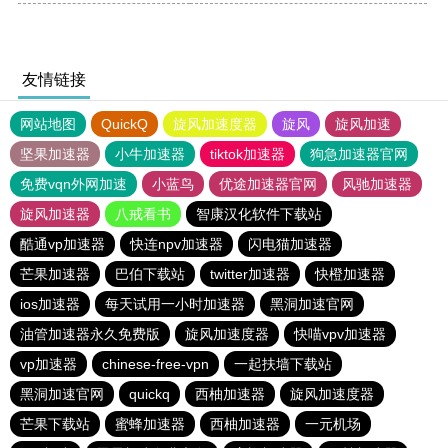
友情链接
网站地图
QuickQ
旋风加速度器
旋风
旋风加速
坚果加速器
小牛加速器
tiktok加速器
狗急加速器官网
免费vqn外网加速
小蓝鸟
优途加速器官网
风驰加速器
旋风加速器
八戒看书
智康汉化软件下载站
酷通vp加速器
快连npv加速器
闪电猫加速器
芒果加速器
巴伯下载站
twitter加速器
快橙加速器
ios加速器
每天试用一小时加速器
黑洞加速官网
油管加速器永久免费版
旋风加速度器
快喵vpv加速器
vp加速器
chinese-free-vpn
一起扶墙下载站
黑洞加速官网
quickq
西柚加速器
旋风加速度器
芒果下载站
蜜蜂加速器
西柚加速器
一元机场