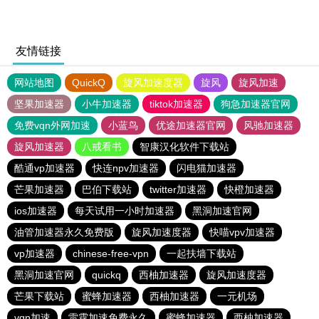
友情链接
网站地图
QuickQ
旋风加速度器
旋风
旋风加速
坚果加速器
小牛加速器
tiktok加速器
狗急加速器官网
免费vqn外网加速
小蓝鸟
优途加速器官网
风驰加速器
旋风加速器
八戒看书
智康汉化软件下载站
酷通vp加速器
快连npv加速器
闪电猫加速器
芒果加速器
巴伯下载站
twitter加速器
快橙加速器
ios加速器
每天试用一小时加速器
黑洞加速官网
油管加速器永久免费版
旋风加速度器
快喵vpv加速器
vp加速器
chinese-free-vpn
一起扶墙下载站
黑洞加速官网
quickq
西柚加速器
旋风加速度器
芒果下载站
蜜蜂加速器
西柚加速器
一元机场
vqn加速
雷霆加速免费永久
蜜蜂加速器
西柚加速器