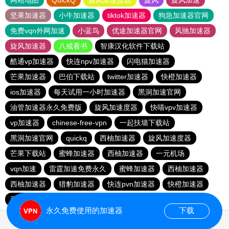
网站地图
QuickQ
旋风加速度器
旋风
旋风加速
坚果加速器
小牛加速器
tiktok加速器
狗急加速器官网
免费vqn外网加速
小蓝鸟
优途加速器官网
风驰加速器
旋风加速器
八戒看书
智康汉化软件下载站
酷通vp加速器
快连npv加速器
闪电猫加速器
芒果加速器
巴伯下载站
twitter加速器
快橙加速器
ios加速器
每天试用一小时加速器
黑洞加速官网
油管加速器永久免费版
旋风加速度器
快喵vpv加速器
vp加速器
chinese-free-vpn
一起扶墙下载站
黑洞加速官网
quickq
西柚加速器
旋风加速度器
芒果下载站
蜜蜂加速器
西柚加速器
一元机场
vqn加速
雷霆加速免费永久
蜜蜂加速器
西柚加速器
西柚加速器
猎豹加速器
快连pvn加速器
快橙加速器
西柚加速器
永久免费使用的加速器
下载
0.211428s